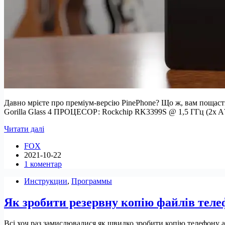
Давно мрієте про преміум-версію PinePhone? Що ж, вам пощас
Gorilla Glass 4 ПРОЦЕСОР: Rockchip RK3399S @ 1,5 ГГц (2x A
Анонсовано
Читати далі
новий
FOX
PinePhone
2021-10-22
Pro
1 коментар
Инструкции
,
Программы
Як зробити резервну копію файлів теле
Всі хоч раз замислювалися як швидко зробити копію телефону а