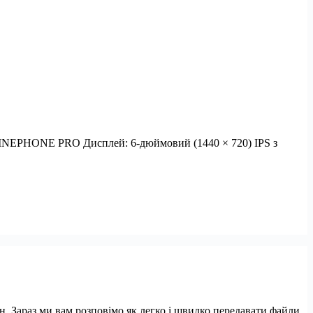
и PINEPHONE PRO Дисплей: 6-дюймовий (1440 × 720) IPS з
н. Зараз ми вам розповімо як легко і швидко передавати файли