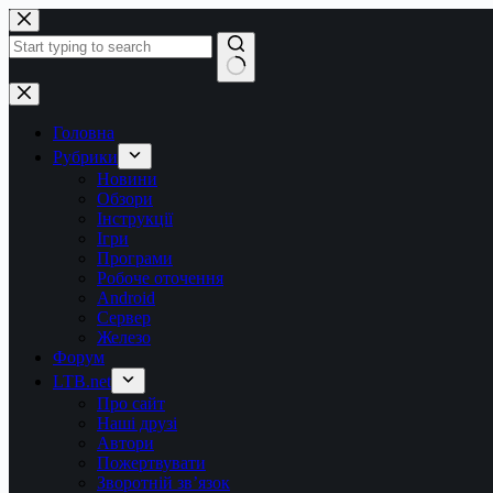
Перейти
до
вмісту
Немає
результатів
Головна
Рубрики
Новини
Обзори
Інструкції
Ігри
Програми
Робоче оточення
Android
Сервер
Железо
Форум
LTB.net
Про сайт
Наші друзі
Автори
Пожертвувати
Зворотній зв’язок