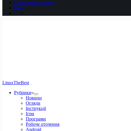
Статті користувачів
Вхід
LinuxTheBest
Рубрики
Новини
Огляди
Інструкції
Ігри
Програми
Робоче оточення
Android