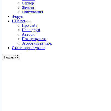
Сервер
Железо
Опитування
Форум
LTB.net
Про сайт
Наші друзі
Автори
Пожертвувати
Зворотній зв’язок
Статті користувачів
Пошук