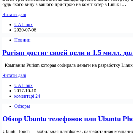
будь-якого виду з вашого пристрою на комп’ютер з Linux і…
Як
Читати далі
зробити
UALinux
резервну
2020-07-06
копію
файлів
Новини
телефону
в
Purism достиг своей цели в 1.5 милл. до
Linux?
Компания Purism которая собирала деньги на разработку Linux
Purism
Читати далі
достиг
UALinux
своей
2017-10-10
цели
коментарі 24
в
1.5
Обзоры
милл.
долларов
Обзор Ubuntu телефонов или Ubuntu Pho
Ubuntu Touch — мобильная платформа, разработанная компанией 