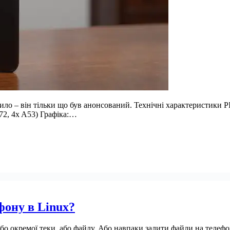
тило – він тільки що був анонсований. Технічні характеристик
72, 4x A53) Графіка:…
фону в Linux?
бо окремої теки, або файлу. Або навпаки залити файли на телефо