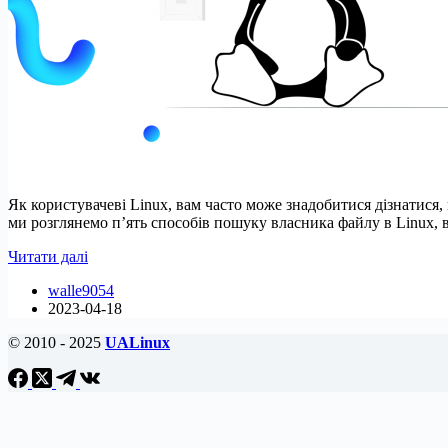
Як користувачеві Linux, вам часто може знадобитися дізнатися
ми розглянемо п’ять способів пошуку власника файлу в Linux,
5
Читати далі
способів
walle9054
пошуку
2023-04-18
власників
файлів
© 2010 - 2025
UALinux
у
Linux