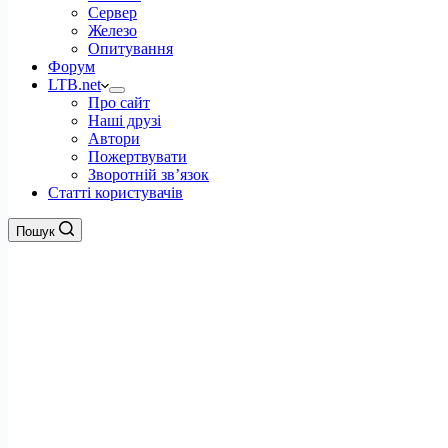
Сервер
Железо
Опитування
Форум
LTB.net
Про сайт
Наші друзі
Автори
Пожертвувати
Зворотній зв’язок
Статті користувачів
Пошук