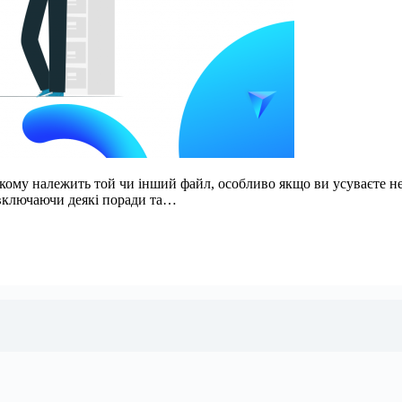
, кому належить той чи інший файл, особливо якщо ви усуваєте н
 включаючи деякі поради та…