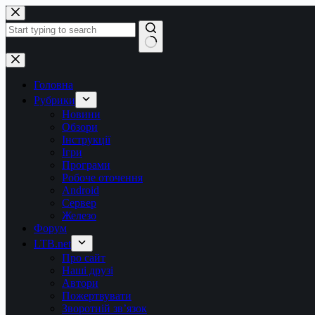
Перейти
до
вмісту
Немає
результатів
Головна
Рубрики
Новини
Обзори
Інструкції
Ігри
Програми
Робоче оточення
Android
Сервер
Железо
Форум
LTB.net
Про сайт
Наші друзі
Автори
Пожертвувати
Зворотній зв’язок