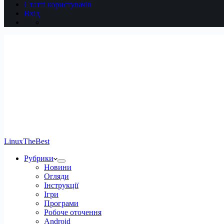
Статті користувачів
Вхід
LinuxTheBest
Рубрики
Новини
Огляди
Інструкції
Ігри
Програми
Робоче оточення
Android