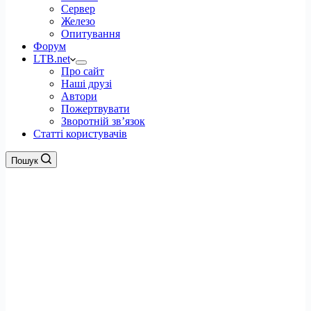
Сервер
Железо
Опитування
Форум
LTB.net
Про сайт
Наші друзі
Автори
Пожертвувати
Зворотній зв’язок
Статті користувачів
Пошук