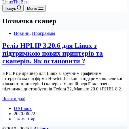
LinuxTheBest
Пошук
Меню
Позначка
сканер
Новини
,
Программы
Реліз HPLIP 3.20.6 для Linux з
підтримкою нових принтерів та
сканерів. Як встановити ?
HPLIP це драйвер для Linux зі зручним графічним
інтерфейсом від фірми Hewlett-Packard з підтримкою великої
кількості принтерів і сканерів. У новій версії включена
підтримка дистрибутивів Fedora 32, Manjaro 20.0 і RHEL 8.2.
Реліз
Читати далі
HPLIP
UALinux
3.20.6
2020-06-22
для
1 коментар
Linux
з
© 2010 - 2025
UALinux