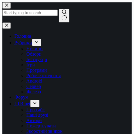
Перейти
до
вмісту
Немає
результатів
Головна
Рубрики
Новини
Обзори
Інструкції
Ігри
Програми
Робоче оточення
Android
Сервер
Железо
Форум
LTB.net
Про сайт
Наші друзі
Автори
Пожертвувати
Зворотній зв’язок