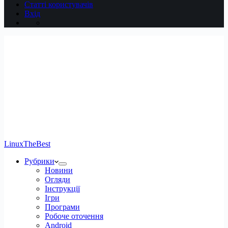
Статті користувачів
Вхід
LinuxTheBest
Рубрики
Новини
Огляди
Інструкції
Ігри
Програми
Робоче оточення
Android