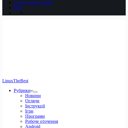
Статті користувачів
Вхід
LinuxTheBest
Рубрики
Новини
Огляди
Інструкції
Ігри
Програми
Робоче оточення
Android