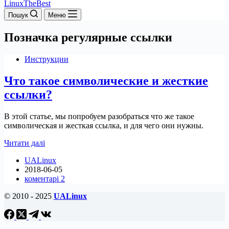
LinuxTheBest
Пошук
Меню
Позначка
регулярные ссылки
Инструкции
Что такое символические и жесткие
ссылки?
В этой статье, мы попробуем разобраться что же такое
символическая и жесткая ссылка, и для чего они нужны.
Что
Читати далі
такое
UALinux
символические
2018-06-05
и
коментарі 2
жесткие
ссылки?
© 2010 - 2025
UALinux