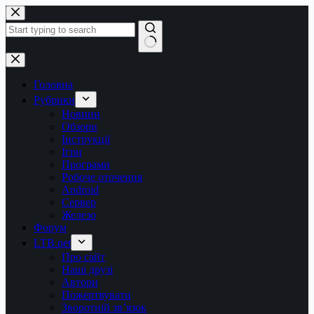
Перейти
до
вмісту
Немає
результатів
Головна
Рубрики
Новини
Обзори
Інструкції
Ігри
Програми
Робоче оточення
Android
Сервер
Железо
Форум
LTB.net
Про сайт
Наші друзі
Автори
Пожертвувати
Зворотній зв’язок