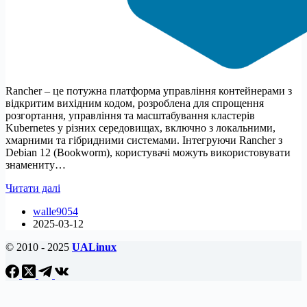
Rancher – це потужна платформа управління контейнерами з
відкритим вихідним кодом, розроблена для спрощення
розгортання, управління та масштабування кластерів
Kubernetes у різних середовищах, включно з локальними,
хмарними та гібридними системами. Інтегруючи Rancher з
Debian 12 (Bookworm), користувачі можуть використовувати
знамениту…
Як
Читати далі
встановити
walle9054
Rancher
2025-03-12
на
Debian
© 2010 - 2025
UALinux