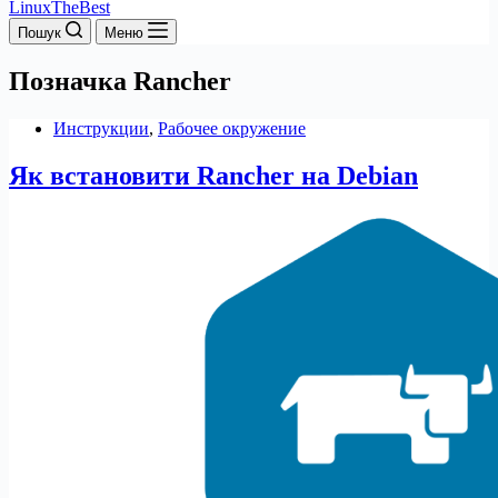
LinuxTheBest
Пошук
Меню
Позначка
Rancher
Инструкции
,
Рабочее окружение
Як встановити Rancher на Debian