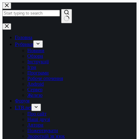
Перейти
до
вмісту
Немає
результатів
Головна
Рубрики
Новини
Обзори
Інструкції
Ігри
Програми
Робоче оточення
Android
Сервер
Железо
Форум
LTB.net
Про сайт
Наші друзі
Автори
Пожертвувати
Зворотній зв’язок