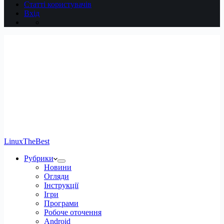
Статті користувачів
Вхід
LinuxTheBest
Рубрики
Новини
Огляди
Інструкції
Ігри
Програми
Робоче оточення
Android