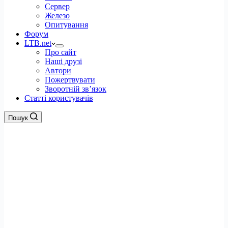
Сервер
Железо
Опитування
Форум
LTB.net
Про сайт
Наші друзі
Автори
Пожертвувати
Зворотній зв’язок
Статті користувачів
Пошук