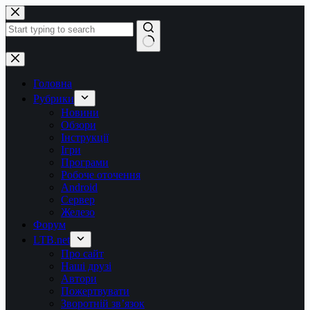
Перейти
до
вмісту
Немає
результатів
Головна
Рубрики
Новини
Обзори
Інструкції
Ігри
Програми
Робоче оточення
Android
Сервер
Железо
Форум
LTB.net
Про сайт
Наші друзі
Автори
Пожертвувати
Зворотній зв’язок