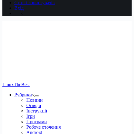
Статті користувачів
Вхід
LinuxTheBest
Рубрики
Новини
Огляди
Інструкції
Ігри
Програми
Робоче оточення
Android