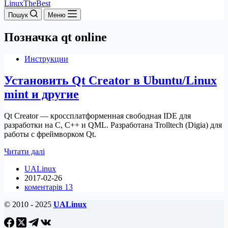
LinuxTheBest
Пошук
Меню
Позначка
qt online
Инструкции
Установить Qt Creator в Ubuntu/Linux
mint и другие
Qt Creator — кроссплатформенная свободная IDE для
разработки на С, С++ и QML. Разработана Trolltech (Digia) для
работы с фреймворком Qt.
Установить
Читати далі
Qt
UALinux
Creator
2017-02-26
в
коментарів 13
Ubuntu/Linux
mint
© 2010 - 2025
UALinux
и
другие