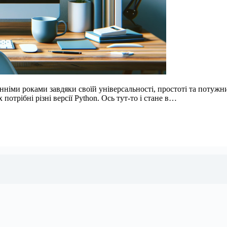
німи роками завдяки своїй універсальності, простоті та потужн
потрібні різні версії Python. Ось тут-то і стане в…