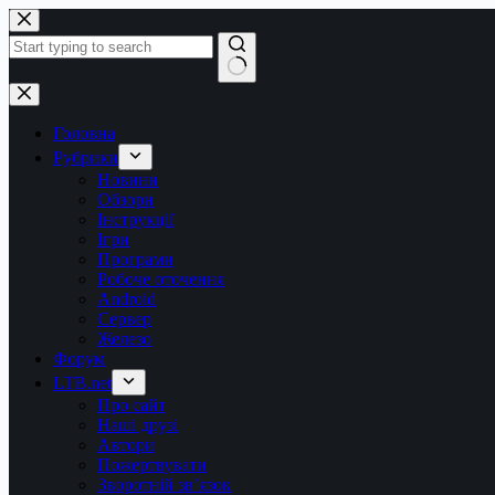
Перейти
до
вмісту
Немає
результатів
Головна
Рубрики
Новини
Обзори
Інструкції
Ігри
Програми
Робоче оточення
Android
Сервер
Железо
Форум
LTB.net
Про сайт
Наші друзі
Автори
Пожертвувати
Зворотній зв’язок