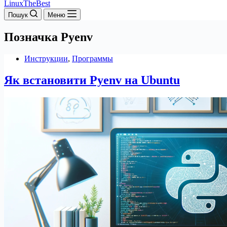
LinuxTheBest
Пошук
Меню
Позначка
Pyenv
Инструкции
,
Программы
Як встановити Pyenv на Ubuntu