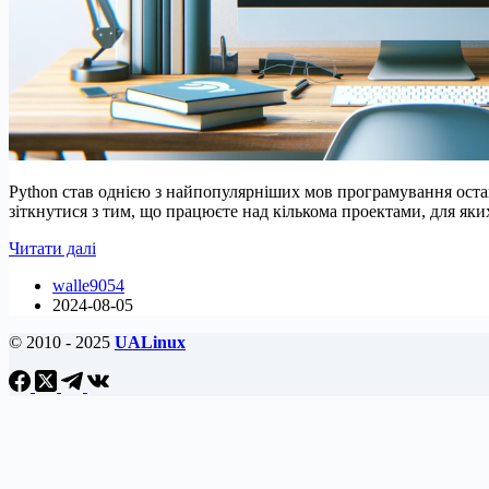
Python став однією з найпопулярніших мов програмування остан
зіткнутися з тим, що працюєте над кількома проектами, для яких 
Як
Читати далі
встановити
walle9054
Pyenv
2024-08-05
на
Ubuntu
© 2010 - 2025
UALinux