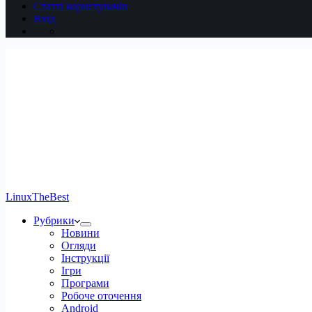
Статті користувачів
Вхід
LinuxTheBest
Рубрики
Новини
Огляди
Інструкції
Ігри
Програми
Робоче оточення
Android