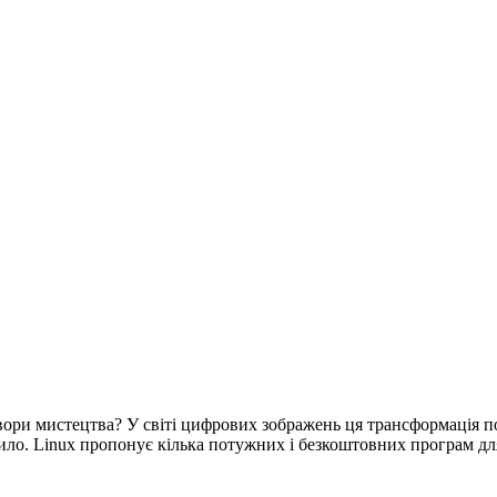
вори мистецтва? У світі цифрових зображень ця трансформація п
ило. Linux пропонує кілька потужних і безкоштовних програм д