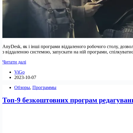
AnyDesk, як і інші програми віддаленого робочого столу, дозв
з віддаленою системою, запускати на ній програми, спілкуватис
Встановлення
Читати далі
та
ViGo
використання
2023-10-07
AnyDesk
в
Обзоры
,
Программы
Linux
Топ-9 безкоштовних програм редагуван