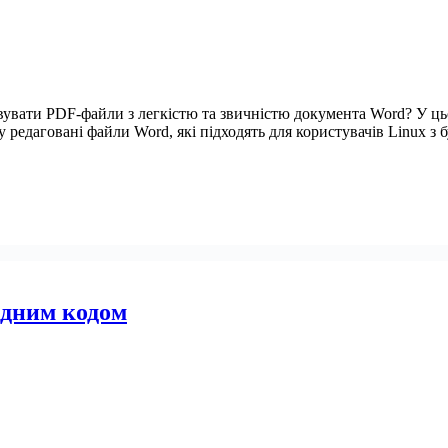
овувати PDF-файли з легкістю та звичністю документа Word? У 
 редаговані файли Word, які підходять для користувачів Linux з
ідним кодом