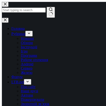
Перейти
до
вмісту
Немає
результатів
Головна
Рубрики
Новини
Обзори
Інструкції
Ігри
Програми
Робоче оточення
Android
Сервер
Железо
Форум
LTB.net
Про сайт
Наші друзі
Автори
Пожертвувати
Зворотній зв’язок