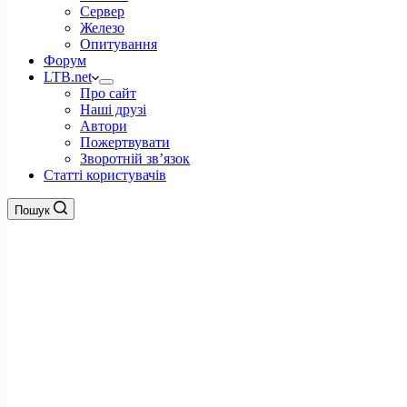
Сервер
Железо
Опитування
Форум
LTB.net
Про сайт
Наші друзі
Автори
Пожертвувати
Зворотній зв’язок
Статті користувачів
Пошук