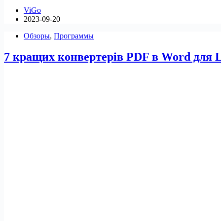
безкоштовних
ViGo
програм
2023-09-20
редагування
зображень
Обзоры
,
Программы
для
Linux
7 кращих конвертерів PDF в Word для 