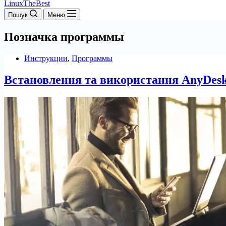
LinuxTheBest
Пошук
Меню
Позначка
программы
Инструкции
,
Программы
Встановлення та використання AnyDesk