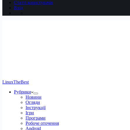
Статті користувачів
Вхід
LinuxTheBest
Рубрики
Новини
Огляди
Інструкції
Ігри
Програми
Робоче оточення
Android