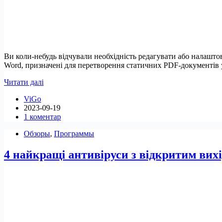
Ви коли-небудь відчували необхідність редагувати або налашт
Word, призначені для перетворення статичних PDF-документів у
7
Читати далі
кращих
ViGo
конвертерів
2023-09-19
PDF
1 коментар
в
Word
Обзоры
,
Программы
для
Linux
4 найкращі антивіруси з відкритим вих