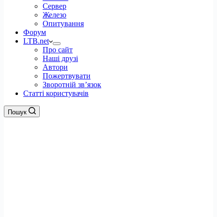
Сервер
Железо
Опитування
Форум
LTB.net
Про сайт
Наші друзі
Автори
Пожертвувати
Зворотній зв’язок
Статті користувачів
Пошук