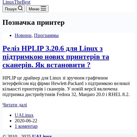
LinuxTheBest
Пошук
Меню
Позначка
принтер
Новини
,
Программы
Реліз HPLIP 3.20.6 для Linux з
підтримкою нових принтерів та
сканерів. Як встановити ?
HPLIP це драйвер для Linux зі зручним графічним
інтерфейсом від фірми Hewlett-Packard з підтримкою великої
кількості принтерів і сканерів. У новій версії включена
підтримка дистрибутивів Fedora 32, Manjaro 20.0 і RHEL 8.2.
Реліз
Читати далі
HPLIP
UALinux
3.20.6
2020-06-22
для
1 коментар
Linux
з
© 2010 - 2025
UALinux