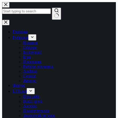
Перейти
до
вмісту
Немає
результатів
Головна
Рубрики
Новини
Обзори
Інструкції
Ігри
Програми
Робоче оточення
Android
Сервер
Железо
Форум
LTB.net
Про сайт
Наші друзі
Автори
Пожертвувати
Зворотній зв’язок