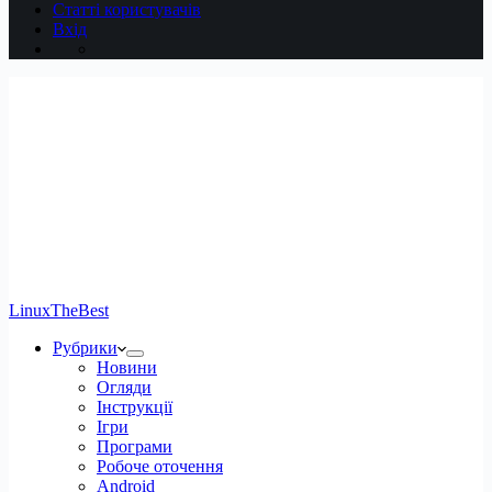
Статті користувачів
Вхід
LinuxTheBest
Рубрики
Новини
Огляди
Інструкції
Ігри
Програми
Робоче оточення
Android