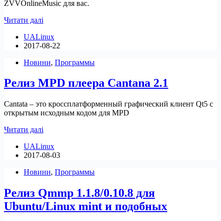
ZVVOnlineMusic для вас.
Релиз
Читати далі
ZVVOnlineMusic
UALinux
0.1
2017-08-22
beta
2
Новини
,
Программы
Релиз MPD плеера Cantana 2.1
Cantata – это кроссплатформенный графический клиент Qt5 с
открытым исходным кодом для MPD
Релиз
Читати далі
MPD
UALinux
плеера
2017-08-03
Cantana
2.1
Новини
,
Программы
Релиз Qmmp 1.1.8/0.10.8 для
Ubuntu/Linux mint и подобных