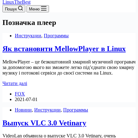
LinuxTheBest
Пошук
Меню
Позначка
плеер
Инструкции
,
Программы
Як встановити MellowPlayer в Linux
MellowPlayer – це безкоштовний хмарний музичний програвач
за допомогою якого ви зможете легко під’єднати свою хмарну
музику і потокові сервіси до своєї системи на Linux.
Як
Читати далі
встановити
FOX
MellowPlayer
2021-07-01
в
Linux
Новини
,
Инструкции
,
Программы
Выпуск VLC 3.0 Vetinary
VideoLan объявила о выпуске VLC 3.0 Vetinary, очень