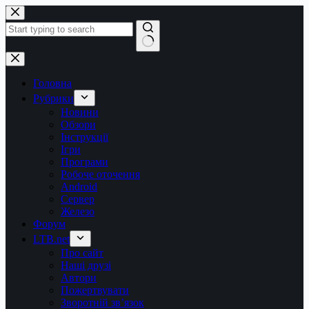
Перейти
до
вмісту
Немає
результатів
Головна
Рубрики
Новини
Обзори
Інструкції
Ігри
Програми
Робоче оточення
Android
Сервер
Железо
Форум
LTB.net
Про сайт
Наші друзі
Автори
Пожертвувати
Зворотній зв’язок