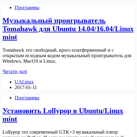
mint
Программы
и
подобные
Музыкальный проигрыватель
Tomahawk для Ubuntu 14.04/16.04/Linux
mint
Tomahawk это свободный, кросс-платформенный и с
открытым исходным кодом музыкальный проигрыватель для
Windows, MacOS и Linux.
Музыкальный
Читати далі
проигрыватель
UALinux
Tomahawk
2017-01-11
для
Ubuntu
Программы
14.04/16.04/Linux
mint
Установить Lollypop в Ubuntu/Linux
mint
Lollypop это современный GTK+3 музыкальный плеер