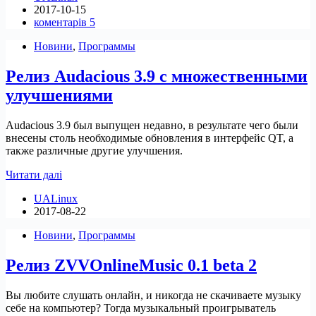
2017-10-15
Yarock
коментарів 5
1.2.0
Новини
,
Программы
Релиз Audacious 3.9 с множественными
улучшениями
Audacious 3.9 был выпущен недавно, в результате чего были
внесены столь необходимые обновления в интерфейс QT, а
также различные другие улучшения.
Релиз
Читати далі
Audacious
UALinux
3.9
2017-08-22
с
множественными
Новини
,
Программы
улучшениями
Релиз ZVVOnlineMusic 0.1 beta 2
Вы любите слушать онлайн, и никогда не скачиваете музыку
себе на компьютер? Тогда музыкальный проигрыватель