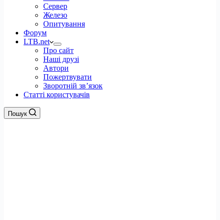
Сервер
Железо
Опитування
Форум
LTB.net
Про сайт
Наші друзі
Автори
Пожертвувати
Зворотній зв’язок
Статті користувачів
Пошук