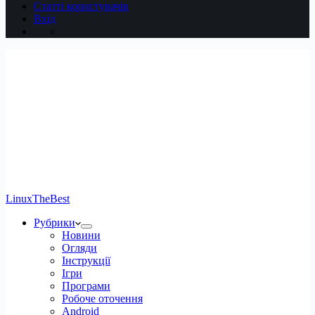
Статті користувачів
Вхід
LinuxTheBest
Рубрики
Новини
Огляди
Інструкції
Ігри
Програми
Робоче оточення
Android