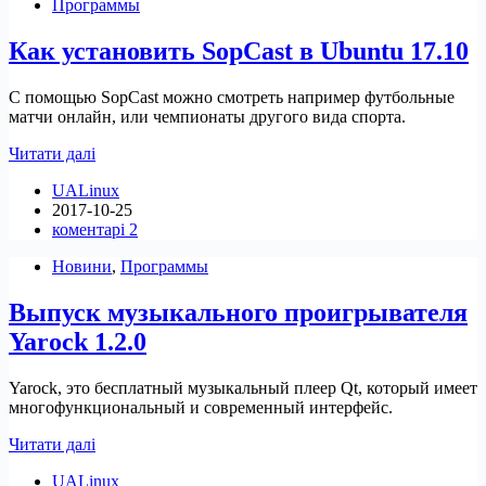
Программы
mint
Как установить SopCast в Ubuntu 17.10
С помощью SopCast можно смотреть например футбольные
матчи онлайн, или чемпионаты другого вида спорта.
Как
Читати далі
установить
UALinux
SopCast
2017-10-25
в
коментарі 2
Ubuntu
17.10
Новини
,
Программы
Выпуск музыкального проигрывателя
Yarock 1.2.0
Yarock, это бесплатный музыкальный плеер Qt, который имеет
многофункциональный и современный интерфейс.
Выпуск
Читати далі
музыкального
UALinux
проигрывателя