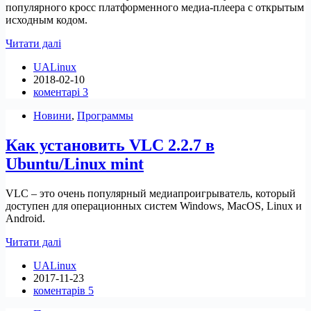
популярного кросс платформенного медиа-плеера с открытым
исходным кодом.
Выпуск
Читати далі
VLC
UALinux
3.0
2018-02-10
Vetinary
коментарі 3
Новини
,
Программы
Как установить VLC 2.2.7 в
Ubuntu/Linux mint
VLC – это очень популярный медиапроигрыватель, который
доступен для операционных систем Windows, MacOS, Linux и
Android.
Как
Читати далі
установить
UALinux
VLC
2017-11-23
2.2.7
коментарів 5
в
Ubuntu/Linux