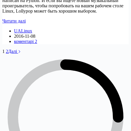
написан на Python. И если вы ищете новый музыкальный
проигрыватель, чтобы попробовать на вашем рабочем столе
Linux, Lollypop может быть хорошим выбором.
Установить
Читати далі
Lollypop
UALinux
в
2016-11-08
Ubuntu/Linux
коментарі 2
mint
1
2
Далі