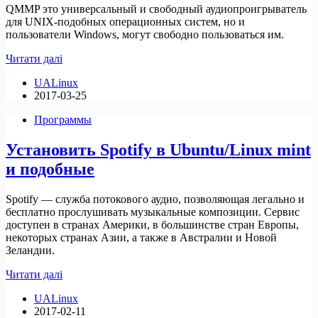
QMMP это универсальный и свободный аудиопроигрыватель
для UNIX-подобных операционных систем, но и
пользователи Windows, могут свободно пользоваться им.
Релиз
Читати далі
Qmmp
UALinux
1.1.8/0.10.8
2017-03-25
для
Ubuntu/Linux
Программы
mint
и
Установить Spotify в Ubuntu/Linux mint
подобных
и подобные
Spotify — служба потокового аудио, позволяющая легально и
бесплатно прослушивать музыкальные композиции. Сервис
доступен в странах Америки, в большинстве стран Европы,
некоторых странах Азии, а также в Австралии и Новой
Зеландии.
Установить
Читати далі
Spotify
UALinux
в
2017-02-11
Ubuntu/Linux