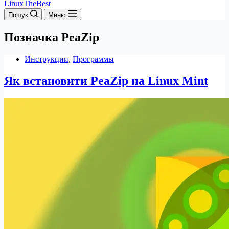
LinuxTheBest
Пошук
Меню
Позначка
PeaZip
Инструкции
,
Программы
Як встановити PeaZip на Linux Mint