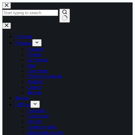
Перейти
до
вмісту
Немає
результатів
Головна
Рубрики
Новини
Обзори
Інструкції
Ігри
Програми
Робоче оточення
Android
Сервер
Железо
Форум
LTB.net
Про сайт
Наші друзі
Автори
Пожертвувати
Зворотній зв’язок