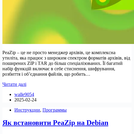
PeaZip – це не просто менеджер архівів, це комплексна
утиліта, яка працює з широким спектром форматів архівів, від
поширених ZIP і TAR до більш спеціалізованих. Її багатий
набір функцій включає в себе стиснення, шифрування,
розбиття і об’єднання файлів, що робить…
Як
Читати далі
встановити
walle9054
PeaZip
2025-02-24
на
Linux
Инструкции
,
Программы
Mint
Як встановити PeaZip на Debian