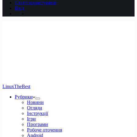
Статті користувачів
Вхід
LinuxTheBest
Рубрики
Новини
Огляди
Інструкції
Ігри
Програми
Робоче оточення
Android