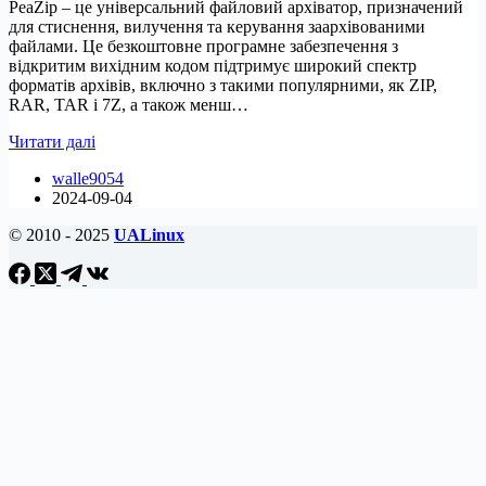
PeaZip – це універсальний файловий архіватор, призначений
для стиснення, вилучення та керування заархівованими
файлами. Це безкоштовне програмне забезпечення з
відкритим вихідним кодом підтримує широкий спектр
форматів архівів, включно з такими популярними, як ZIP,
RAR, TAR і 7Z, а також менш…
Як
Читати далі
встановити
walle9054
PeaZip
2024-09-04
на
Debian
© 2010 - 2025
UALinux