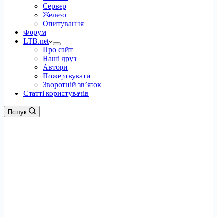
Сервер
Железо
Опитування
Форум
LTB.net
Про сайт
Наші друзі
Автори
Пожертвувати
Зворотній зв’язок
Статті користувачів
Пошук