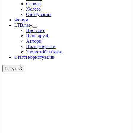
Сервер
Железо
Опитування
Форум
LTB.net
Про сайт
Наші друзі
Автори
Пожертвувати
Зворотній зв’язок
Статті користувачів
Пошук