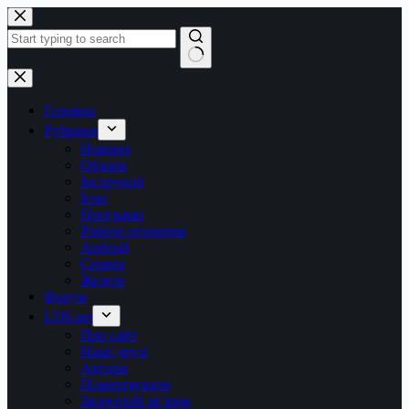
Перейти
до
вмісту
Немає
результатів
Головна
Рубрики
Новини
Обзори
Інструкції
Ігри
Програми
Робоче оточення
Android
Сервер
Железо
Форум
LTB.net
Про сайт
Наші друзі
Автори
Пожертвувати
Зворотній зв’язок