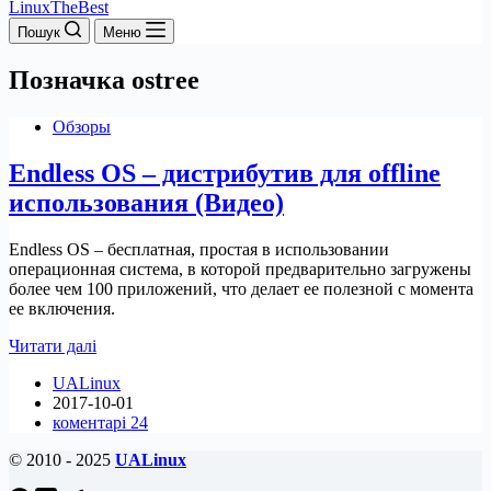
LinuxTheBest
Пошук
Меню
Позначка
ostree
Обзоры
Endless OS – дистрибутив для offline
использования (Видео)
Endless OS – бесплатная, простая в использовании
операционная система, в которой предварительно загружены
более чем 100 приложений, что делает ее полезной с момента
ее включения.
Endless
Читати далі
OS
UALinux
–
2017-10-01
дистрибутив
коментарі 24
для
offline
© 2010 - 2025
UALinux
использования
(Видео)