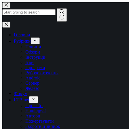
Перейти
до
вмісту
Немає
результатів
Головна
Рубрики
Новини
Обзори
Інструкції
Ігри
Програми
Робоче оточення
Android
Сервер
Железо
Форум
LTB.net
Про сайт
Наші друзі
Автори
Пожертвувати
Зворотній зв’язок