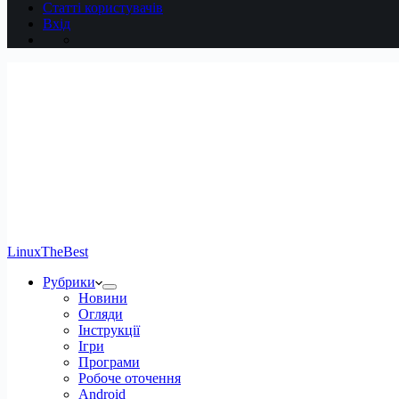
Статті користувачів
Вхід
LinuxTheBest
Рубрики
Новини
Огляди
Інструкції
Ігри
Програми
Робоче оточення
Android