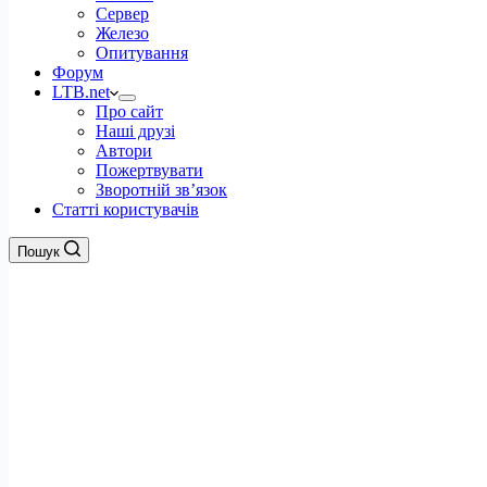
Сервер
Железо
Опитування
Форум
LTB.net
Про сайт
Наші друзі
Автори
Пожертвувати
Зворотній зв’язок
Статті користувачів
Пошук