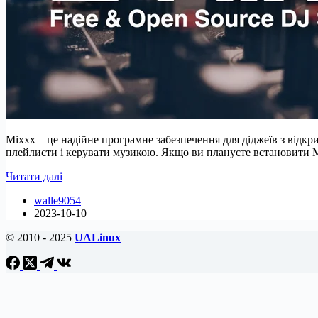
Mixxx – це надійне програмне забезпечення для діджеїв з відкр
плейлисти і керувати музикою. Якщо ви плануєте встановити M
Як
Читати далі
встановити
walle9054
Mixxx
2023-10-10
на
Ubuntu
© 2010 - 2025
UALinux
22.04