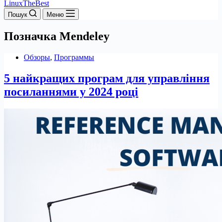
LinuxTheBest
Пошук
Меню
Позначка
Mendeley
Обзоры
,
Программы
5 найкращих програм для управління
посиланнями у 2024 році