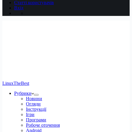
Статті користувачів
Вхід
LinuxTheBest
Рубрики
Новини
Огляди
Інструкції
Ігри
Програми
Робоче оточення
Android