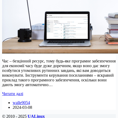
Час – безцінний ресурс, тому будь-яке програмне забезпечення
для економії часу буде дуже доречним, якщо воно дає змогу
позбутися утомливих рутинних завдань, які вам доводиться
виконувати. Інструменти керування посиланнями – яскравий
приклад такого програмного забезпечення, оскільки вони
дають змогу автоматично…
5
Читати далі
найкращих
walle9054
програм
2024-03-08
для
управління
© 2010 - 2025
UALinux
посиланнями