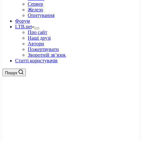
Сервер
Железо
Опитування
Форум
LTB.net
Про сайт
Наші друзі
Автори
Пожертвувати
Зворотній зв’язок
Статті користувачів
Пошук