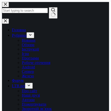
Перейти
до
вмісту
Немає
результатів
Головна
Рубрики
Новини
Обзори
Інструкції
Ігри
Програми
Робоче оточення
Android
Сервер
Железо
Форум
LTB.net
Про сайт
Наші друзі
Автори
Пожертвувати
Зворотній зв’язок