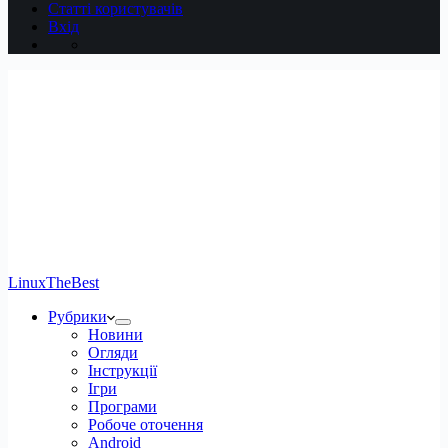
Статті користувачів
Вхід
LinuxTheBest
Рубрики
Новини
Огляди
Інструкції
Ігри
Програми
Робоче оточення
Android