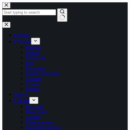
Перейти
до
вмісту
Немає
результатів
Головна
Рубрики
Новини
Обзори
Інструкції
Ігри
Програми
Робоче оточення
Android
Сервер
Железо
Форум
LTB.net
Про сайт
Наші друзі
Автори
Пожертвувати
Зворотній зв’язок