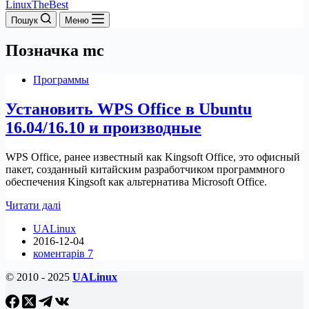
LinuxTheBest
Пошук
Меню
Позначка
mc
Программы
Установить WPS Office в Ubuntu
16.04/16.10 и производные
WPS Office, ранее известный как Kingsoft Office, это офисный
пакет, созданный китайским разработчиком программного
обеспечения Kingsoft как альтернатива Microsoft Office.
Установить
Читати далі
WPS
UALinux
Office
2016-12-04
в
коментарів 7
Ubuntu
16.04/16.10
© 2010 - 2025
UALinux
и
производные