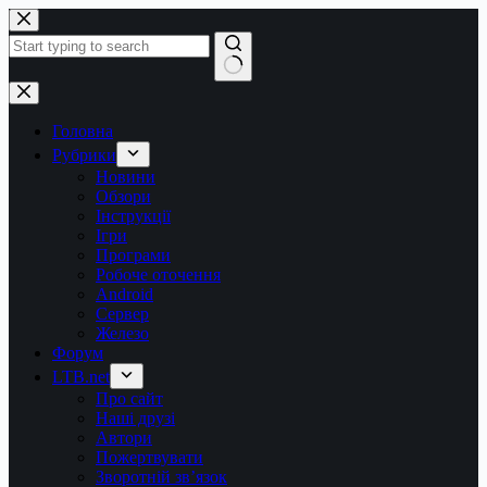
Перейти
до
вмісту
Немає
результатів
Головна
Рубрики
Новини
Обзори
Інструкції
Ігри
Програми
Робоче оточення
Android
Сервер
Железо
Форум
LTB.net
Про сайт
Наші друзі
Автори
Пожертвувати
Зворотній зв’язок