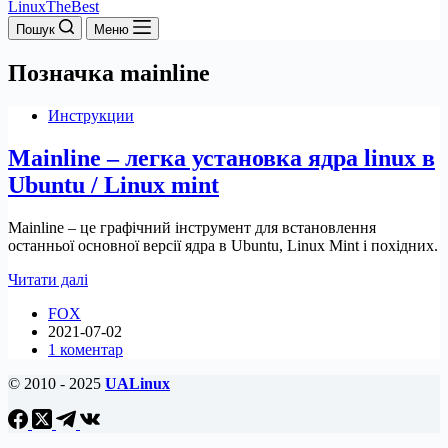
LinuxTheBest
Пошук
Меню
Позначка
mainline
Инструкции
Mainline – легка установка ядра linux в
Ubuntu / Linux mint
Mainline – це графічний інструмент для встановлення
останньої основної версії ядра в Ubuntu, Linux Mint і похідних.
Mainline
Читати далі
–
FOX
легка
2021-07-02
установка
1 коментар
ядра
linux
© 2010 - 2025
UALinux
в
Ubuntu
/
Linux