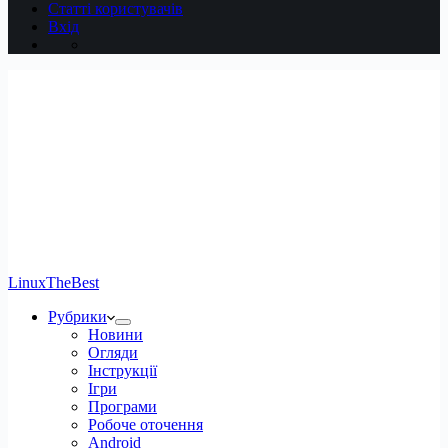
Статті користувачів
Вхід
LinuxTheBest
Рубрики
Новини
Огляди
Інструкції
Ігри
Програми
Робоче оточення
Android