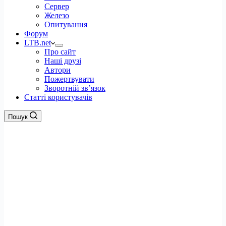
Сервер
Железо
Опитування
Форум
LTB.net
Про сайт
Наші друзі
Автори
Пожертвувати
Зворотній зв’язок
Статті користувачів
Пошук