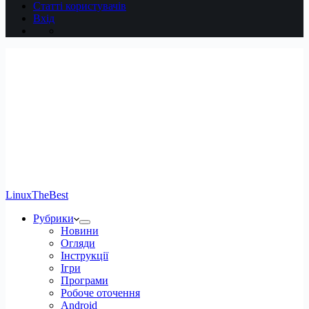
Статті користувачів
Вхід
LinuxTheBest
Рубрики
Новини
Огляди
Інструкції
Ігри
Програми
Робоче оточення
Android