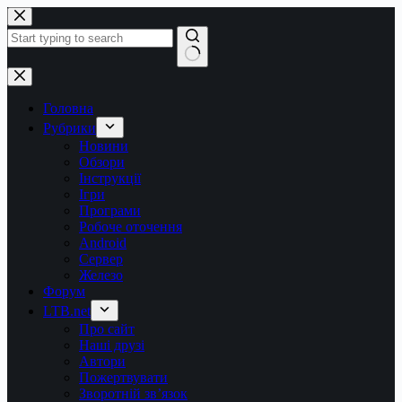
Перейти
до
вмісту
Немає
результатів
Головна
Рубрики
Новини
Обзори
Інструкції
Ігри
Програми
Робоче оточення
Android
Сервер
Железо
Форум
LTB.net
Про сайт
Наші друзі
Автори
Пожертвувати
Зворотній зв’язок