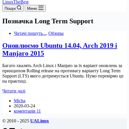
LinuxTheBest
Пошук
Меню
Позначка
Long Term Support
Читачі пишуть...
,
Обзоры
Оновлюємо Ubuntu 14.04, Arch 2019 і
Manjaro 2015
Багато хвалять Arch Linux і Manjaro за їх варіант оновлень за
принципом Rolling release на противагу варіанту Long Term
Support (LTS) якого дотримується Ubuntu. Нумо перевірмо це
на практиці.
Оновлюємо
Читати далі
Ubuntu
Micha
14.04,
2020-03-24
Arch
коментарів 11
2019
і
© 2010 - 2025
UALinux
Manjaro
2015