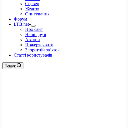
Сервер
Железо
Опитування
Форум
LTB.net
Про сайт
Наші друзі
Автори
Пожертвувати
Зворотній зв’язок
Статті користувачів
Пошук