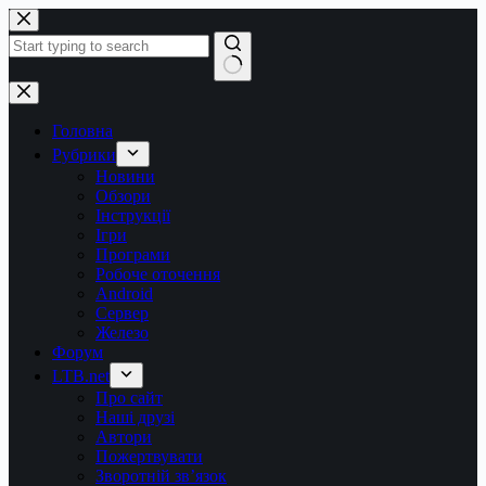
Перейти
до
вмісту
Немає
результатів
Головна
Рубрики
Новини
Обзори
Інструкції
Ігри
Програми
Робоче оточення
Android
Сервер
Железо
Форум
LTB.net
Про сайт
Наші друзі
Автори
Пожертвувати
Зворотній зв’язок