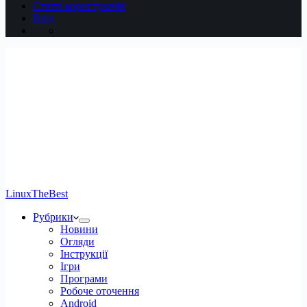
Статті користувачів
Вхід
LinuxTheBest
Рубрики
Новини
Огляди
Інструкції
Ігри
Програми
Робоче оточення
Android