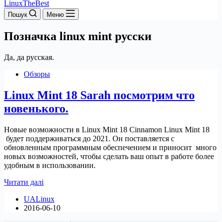
LinuxTheBest
Пошук
Меню
Позначка
linux mint русски
Да, да русская.
Обзоры
Linux Mint 18 Sarah посмотрим что
новенького.
Новые возможности в Linux Mint 18 Cinnamon Linux Mint 18
будет поддерживаться до 2021. Он поставляется с
обновленным программным обеспечением и приносит много
новых возможностей, чтобы сделать ваш опыт в работе более
удобным в использовании.
Linux
Читати далі
Mint
UALinux
18
2016-06-10
Sarah
посмотрим