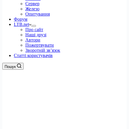
Сервер
Железо
Опитування
Форум
LTB.net
Про сайт
Наші друзі
Автори
Пожертвувати
Зворотній зв’язок
Статті користувачів
Пошук