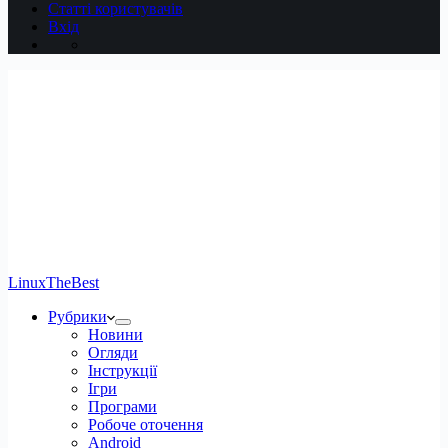
Статті користувачів
Вхід
LinuxTheBest
Рубрики
Новини
Огляди
Інструкції
Ігри
Програми
Робоче оточення
Android