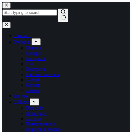
Перейти
до
вмісту
Немає
результатів
Головна
Рубрики
Новини
Обзори
Інструкції
Ігри
Програми
Робоче оточення
Android
Сервер
Железо
Форум
LTB.net
Про сайт
Наші друзі
Автори
Пожертвувати
Зворотній зв’язок