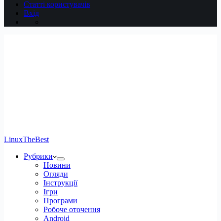
Статті користувачів
Вхід
LinuxTheBest
Рубрики
Новини
Огляди
Інструкції
Ігри
Програми
Робоче оточення
Android