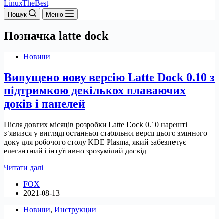
LinuxTheBest
Пошук
Меню
Позначка
latte dock
Новини
Випущено нову версію Latte Dock 0.10 з
підтримкою декількох плаваючих
доків і панелей
Після довгих місяців розробки Latte Dock 0.10 нарешті
з’явився у вигляді останньої стабільної версії цього змінного
доку для робочого столу KDE Plasma, який забезпечує
елегантний і інтуїтивно зрозумілий досвід.
Випущено
Читати далі
нову
FOX
версію
2021-08-13
Latte
Dock
Новини
,
Инструкции
0.10