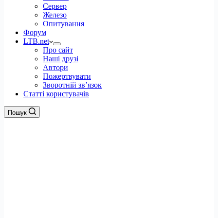
Сервер
Железо
Опитування
Форум
LTB.net
Про сайт
Наші друзі
Автори
Пожертвувати
Зворотній зв’язок
Статті користувачів
Пошук