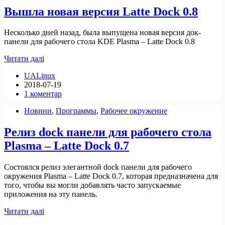
з
Вышла новая версия Latte Dock 0.8
підтримкою
декількох
плаваючих
Несколько дней назад, была выпущена новая версия док-
доків
панели для рабочего стола KDE Plasma – Latte Dock 0.8
і
панелей
Вышла
Читати далі
новая
UALinux
версия
2018-07-19
Latte
1 коментар
Dock
0.8
Новини
,
Программы
,
Рабочее окружение
Релиз dock панели для рабочего стола
Plasma – Latte Dock 0.7
Состоялся релиз элегантной dock панели для рабочего
окружения Plasma – Latte Dock 0.7, которая предназначена для
того, чтобы вы могли добавлять часто запускаемые
приложения на эту панель.
Релиз
Читати далі
dock