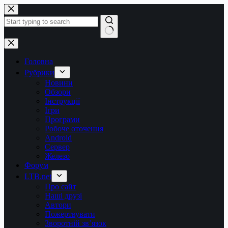
Перейти
до
вмісту
Немає
результатів
Головна
Рубрики
Новини
Обзори
Інструкції
Ігри
Програми
Робоче оточення
Android
Сервер
Железо
Форум
LTB.net
Про сайт
Наші друзі
Автори
Пожертвувати
Зворотній зв’язок