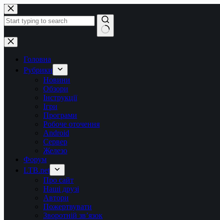
Перейти
до
вмісту
Немає
результатів
Головна
Рубрики
Новини
Обзори
Інструкції
Ігри
Програми
Робоче оточення
Android
Сервер
Железо
Форум
LTB.net
Про сайт
Наші друзі
Автори
Пожертвувати
Зворотній зв’язок