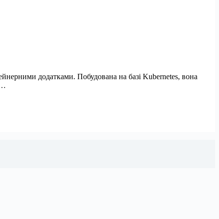
ейнерними додатками. Побудована на базі Kubernetes, вона
й…