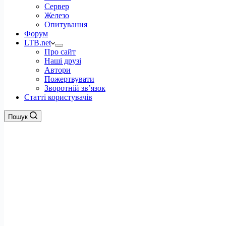
Сервер
Железо
Опитування
Форум
LTB.net
Про сайт
Наші друзі
Автори
Пожертвувати
Зворотній зв’язок
Статті користувачів
Пошук