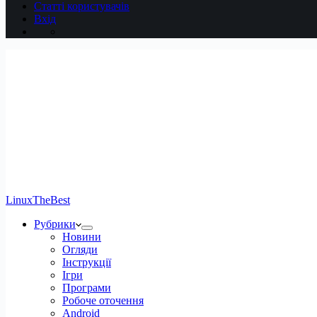
Статті користувачів
Вхід
LinuxTheBest
Рубрики
Новини
Огляди
Інструкції
Ігри
Програми
Робоче оточення
Android