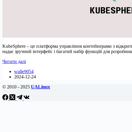
KubeSphere – це платформа управління контейнерами з відкрит
надає зручний інтерфейс і багатий набір функцій для розробни
Як
Читати далі
встановити
walle9054
KubeSphere
2024-12-24
на
Ubuntu
© 2010 - 2025
UALinux