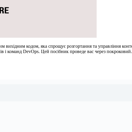
им вихідним кодом, яка спрощує розгортання та управління конт
ків і команд DevOps. Цей посібник проведе вас через покрокови