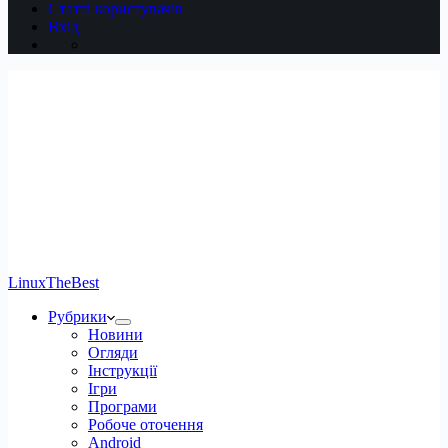
Статті користувачів
Вхід
LinuxTheBest
Рубрики
Новини
Огляди
Інструкції
Ігри
Програми
Робоче оточення
Android