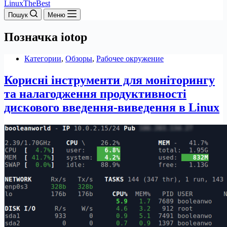
LinuxTheBest
Пошук
Меню
Позначка
iotop
Категории
,
Обзоры
,
Рабочее окружение
Корисні інструменти для моніторингу
та налагодження продуктивності
дискового введення-виведення в Linux