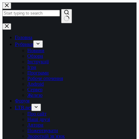
Перейти
до
вмісту
Немає
результатів
Головна
Рубрики
Новини
Обзори
Інструкції
Ігри
Програми
Робоче оточення
Android
Сервер
Железо
Форум
LTB.net
Про сайт
Наші друзі
Автори
Пожертвувати
Зворотній зв’язок