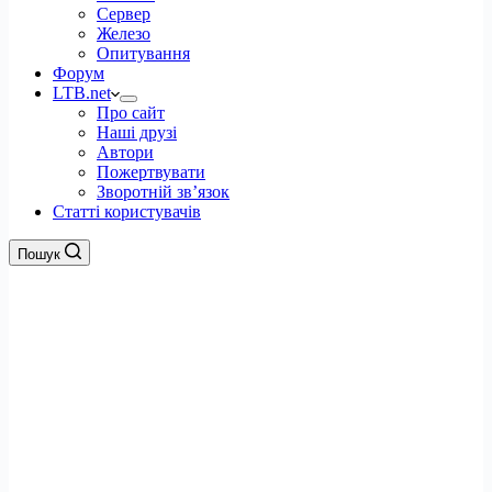
Сервер
Железо
Опитування
Форум
LTB.net
Про сайт
Наші друзі
Автори
Пожертвувати
Зворотній зв’язок
Статті користувачів
Пошук