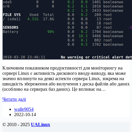
Ключовим показником продуктивності для моніторингу на
сервері Linux є активність дискового вводу-виводу, яка може
значно вплинути на деякі аспекти сервера Linux, зокрема на
швидкість збереження або вилучення з диска файлів або даних
(особливо на серверах баз даних). Це впливає на…
Корисні
Читати далі
інструменти
walle9054
для
2022-10-14
моніторингу
та
© 2010 - 2025
UALinux
налагодження
продуктивності