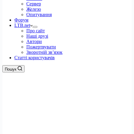
Сервер
Железо
Опитування
Форум
LTB.net
Про сайт
Наші друзі
Автори
Пожертвувати
Зворотній зв’язок
Статті користувачів
Пошук