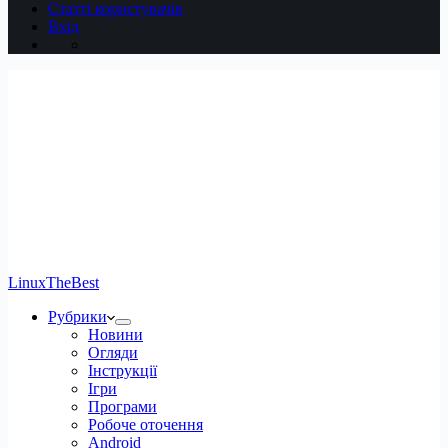
Статті користувачів
Вхід
LinuxTheBest
Рубрики
Новини
Огляди
Інструкції
Ігри
Програми
Робоче оточення
Android