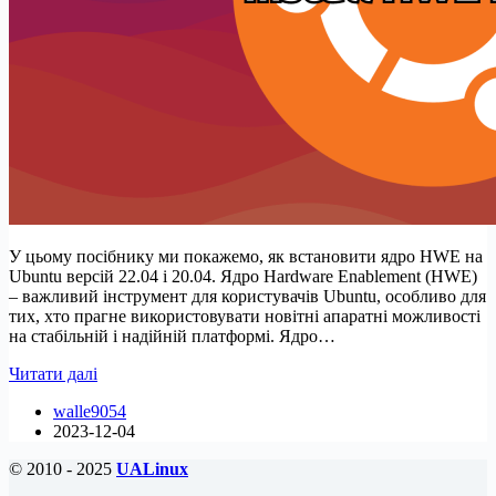
У цьому посібнику ми покажемо, як встановити ядро HWE на
Ubuntu версій 22.04 і 20.04. Ядро Hardware Enablement (HWE)
– важливий інструмент для користувачів Ubuntu, особливо для
тих, хто прагне використовувати новітні апаратні можливості
на стабільній і надійній платформі. Ядро…
Як
Читати далі
встановити
walle9054
ядро
2023-12-04
HWE
на
© 2010 - 2025
UALinux
Ubuntu
22.04