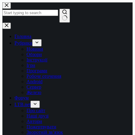
Перейти
до
вмісту
Немає
результатів
Головна
Рубрики
Новини
Обзори
Інструкції
Ігри
Програми
Робоче оточення
Android
Сервер
Железо
Форум
LTB.net
Про сайт
Наші друзі
Автори
Пожертвувати
Зворотній зв’язок