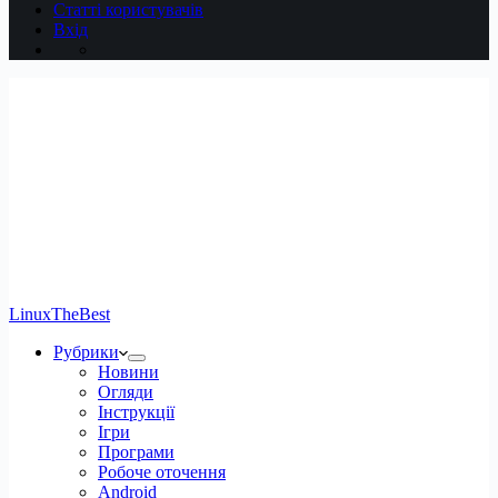
Статті користувачів
Вхід
LinuxTheBest
Рубрики
Новини
Огляди
Інструкції
Ігри
Програми
Робоче оточення
Android