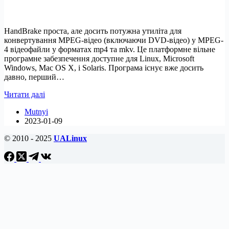
HandBrake проста, але досить потужна утиліта для
конвертування MPEG-відео (включаючи DVD-відео) у MPEG-
4 відеофайли у форматах mp4 та mkv. Це платформне вільне
програмне забезпечення доступне для Linux, Microsoft
Windows, Mac OS X, і Solaris. Програма існує вже досить
давно, перший…
Встановити
Читати далі
HandBrake
Mutnyi
1.6.0
2023-01-09
в
Ubuntu
© 2010 - 2025
UALinux
та
інших
Linux