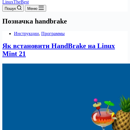
LinuxTheBest
Пошук
Меню
Позначка
handbrake
Инструкции
,
Программы
Як встановити HandBrake на Linux
Mint 21