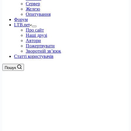
Сервер
Железо
Опитування
Форум
LTB.net
Про сайт
Наші друзі
Автори
Пожертвувати
Зворотній зв’язок
Статті користувачів
Пошук