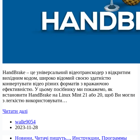
HandBrake – це універсальний відеотранскодер з відкритим
вихідним кодом, широко відомий своєю здатністю
конвертувати відео різних форматів з вражаючою
ефективністю. У цьому посібнику ми покажемо, як
встановити HandBrake на Linux Mint 21 або 20, щоб Ви могли
з легкістю використовувати…
Як
Читати далі
встановити
walle9054
HandBrake
2023-11-28
на
Linux
Новини
,
Читачі пишуть...
,
Инструкции
,
Программы
Mint