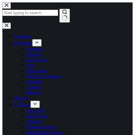
Перейти
до
вмісту
Немає
результатів
Головна
Рубрики
Новини
Обзори
Інструкції
Ігри
Програми
Робоче оточення
Android
Сервер
Железо
Форум
LTB.net
Про сайт
Наші друзі
Автори
Пожертвувати
Зворотній зв’язок