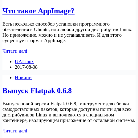
(Видео)
Что такое AppImage?
Есть несколько способов установки программного
обеспечения в Ubuntu, или любой другой дистрибутив Linux.
Но приложение, можно и не устанавливать. И для этого
существует формат AppImage.
Что
Читати далі
такое
UALinux
AppImage?
2017-08-08
Новини
Выпуск Flatpak 0.6.8
Выпуск новой версии Flatpak 0.6.8, инструмент для сборки
самодостаточных пакетов, которые доступны почти для всех
дистрибувивов Linux и выполняются в специальном
контейнере, изолирующем приложение от остальной системы.
Выпуск
Читати далі
Flatpak