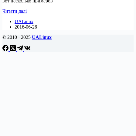
вот несколько примеров
Как
Читати далі
установить
UALinux
и
2016-06-26
краткий
обзор
© 2010 - 2025
UALinux
Fedora
24