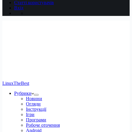
Статті користувачів
Вхід
LinuxTheBest
Рубрики
Новини
Огляди
Інструкції
Ігри
Програми
Робоче оточення
Android