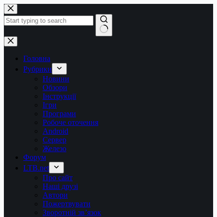
Перейти
до
вмісту
Немає
результатів
Головна
Рубрики
Новини
Обзори
Інструкції
Ігри
Програми
Робоче оточення
Android
Сервер
Железо
Форум
LTB.net
Про сайт
Наші друзі
Автори
Пожертвувати
Зворотній зв’язок