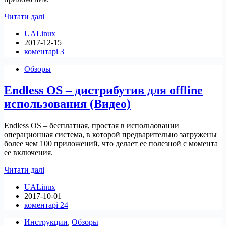
Как
Читати далі
установить
UALinux
последнюю
2017-12-15
версию
коментарі 3
Filezilla
с
Обзоры
помощью
Flatpak
Endless OS – дистрибутив для offline
использования (Видео)
Endless OS – бесплатная, простая в использовании
операционная система, в которой предварительно загружены
более чем 100 приложений, что делает ее полезной с момента
ее включения.
Endless
Читати далі
OS
UALinux
–
2017-10-01
дистрибутив
коментарі 24
для
offline
Инструкции
,
Обзоры
использования