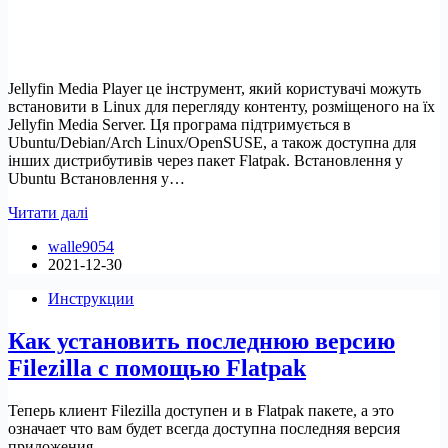
Jellyfin Media Player це інструмент, який користувачі можуть
встановити в Linux для перегляду контенту, розміщеного на їх
Jellyfin Media Server. Ця програма підтримується в
Ubuntu/Debian/Arch Linux/OpenSUSE, а також доступна для
інших дистрибутивів через пакет Flatpak. Встановлення у
Ubuntu Встановлення у…
Як
Читати далі
встановити
walle9054
Jellyfin
2021-12-30
Media
Player
Инструкции
в
Linux
Как установить последнюю версию
Filezilla с помощью Flatpak
Теперь клиент Filezilla доступен и в Flatpak пакете, а это
означает что вам будет всегда доступна последняя версия
приложения.