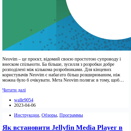
Neovim – це проєкт, відомий своєю простотою супроводу і
внеском спільноти. Ба більше, зусилля з розробки добре
розподілені між кількома розробниками. Для кінцевих
користувачів Neovim є набагато більш розширюваним, ніж
можна було б очікувати. Мета Neovim полягає в тому, щоб…
Встановлення
Читати далі
та
walle9054
використання
2023-04-06
Neovim
на
Инструкции
,
Обзоры
,
Программы
Ubuntu
і
Як встановити Jellyfin Media Player в
Linux