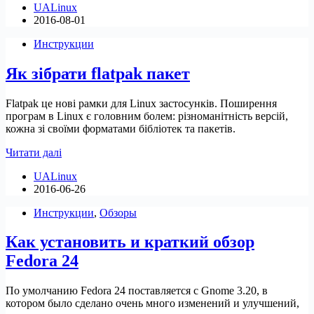
UALinux
0.6.8
2016-08-01
Инструкции
Як зібрати flatpak пакет
Flatpak це нові рамки для Linux застосунків. Поширення
програм в Linux є головним болем: різноманітність версій,
кожна зі своїми форматами бібліотек та пакетів.
Як
Читати далі
зібрати
UALinux
flatpak
2016-06-26
пакет
Инструкции
,
Обзоры
Как установить и краткий обзор
Fedora 24
По умолчанию Fedora 24 поставляется с Gnome 3.20, в
котором было сделано очень много изменений и улучшений,