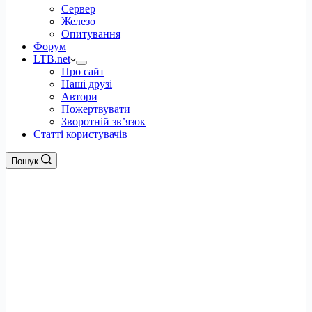
Сервер
Железо
Опитування
Форум
LTB.net
Про сайт
Наші друзі
Автори
Пожертвувати
Зворотній зв’язок
Статті користувачів
Пошук