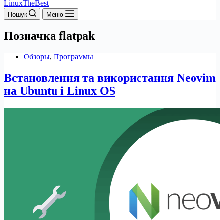
LinuxTheBest
Пошук
Меню
Позначка
flatpak
Обзоры
,
Программы
Встановлення та використання Neovim
на Ubuntu і Linux OS