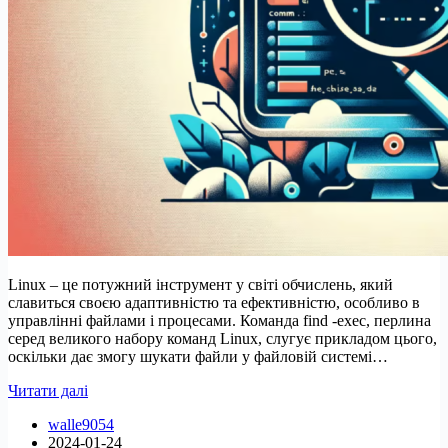
Linux – це потужний інструмент у світі обчислень, який
славиться своєю адаптивністю та ефективністю, особливо в
управлінні файлами і процесами. Команда find -exec, перлина
серед великого набору команд Linux, слугує прикладом цього,
оскільки дає змогу шукати файли у файловій системі…
Як
Читати далі
використовувати
walle9054
командну
2024-01-24
опцію