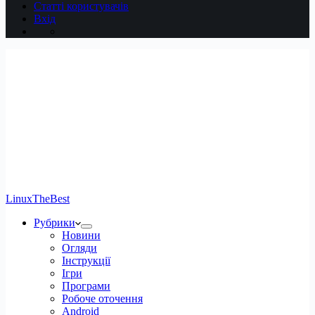
Статті користувачів
Вхід
LinuxTheBest
Рубрики
Новини
Огляди
Інструкції
Ігри
Програми
Робоче оточення
Android