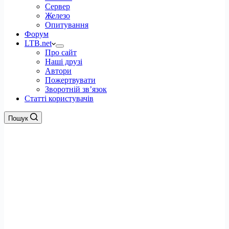
Сервер
Железо
Опитування
Форум
LTB.net
Про сайт
Наші друзі
Автори
Пожертвувати
Зворотній зв’язок
Статті користувачів
Пошук