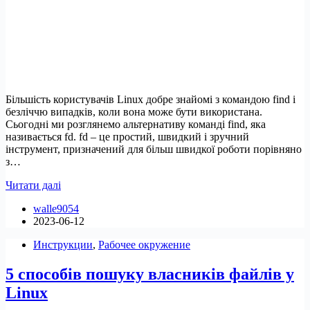
Більшість користувачів Linux добре знайомі з командою find і
безліччю випадків, коли вона може бути використана.
Сьогодні ми розглянемо альтернативу команді find, яка
називається fd. fd – це простий, швидкий і зручний
інструмент, призначений для більш швидкої роботи порівняно
з…
Fd
Читати далі
–
walle9054
найкраща
2023-06-12
альтернатива
команді
Инструкции
,
Рабочее окружение
‘Find’
5 способів пошуку власників файлів у
Linux