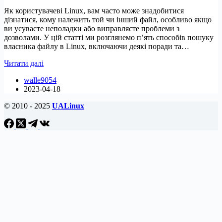
Як користувачеві Linux, вам часто може знадобитися
дізнатися, кому належить той чи інший файл, особливо якщо
ви усуваєте неполадки або виправляєте проблеми з
дозволами. У цій статті ми розглянемо п’ять способів пошуку
власника файлу в Linux, включаючи деякі поради та…
5
Читати далі
способів
walle9054
пошуку
2023-04-18
власників
файлів
© 2010 - 2025
UALinux
у
Linux