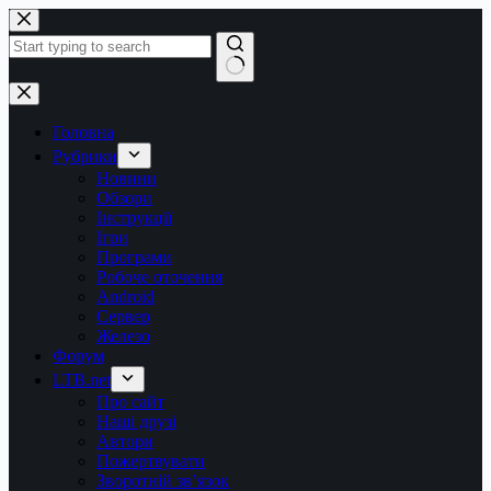
Перейти
до
вмісту
Немає
результатів
Головна
Рубрики
Новини
Обзори
Інструкції
Ігри
Програми
Робоче оточення
Android
Сервер
Железо
Форум
LTB.net
Про сайт
Наші друзі
Автори
Пожертвувати
Зворотній зв’язок