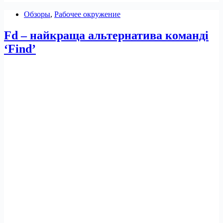
find
Обзоры
,
Рабочее окружение
-
exec
Fd – найкраща альтернатива команді
у
Linux
‘Find’