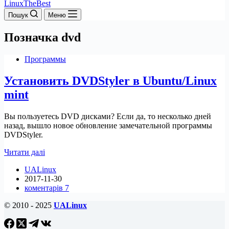
LinuxTheBest
Пошук
Меню
Позначка
dvd
Программы
Установить DVDStyler в Ubuntu/Linux
mint
Вы пользуетесь DVD дисками? Если да, то несколько дней
назад, вышло новое обновление замечательной программы
DVDStyler.
Установить
Читати далі
DVDStyler
UALinux
в
2017-11-30
Ubuntu/Linux
коментарів 7
mint
© 2010 - 2025
UALinux