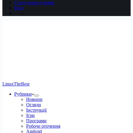
Статті користувачів
Вхід
LinuxTheBest
Рубрики
Новини
Огляди
Інструкції
Ігри
Програми
Робоче оточення
Android