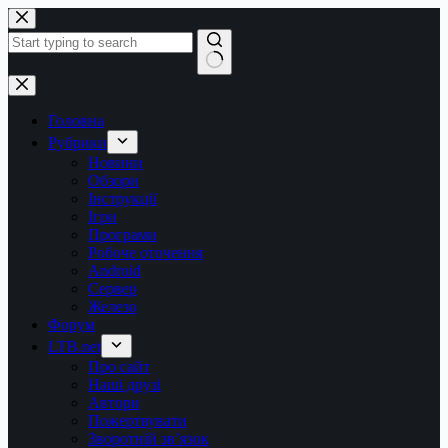
Перейти
до
вмісту
Немає
результатів
Головна
Рубрики
Новини
Обзори
Інструкції
Ігри
Програми
Робоче оточення
Android
Сервер
Железо
Форум
LTB.net
Про сайт
Наші друзі
Автори
Пожертвувати
Зворотній зв’язок