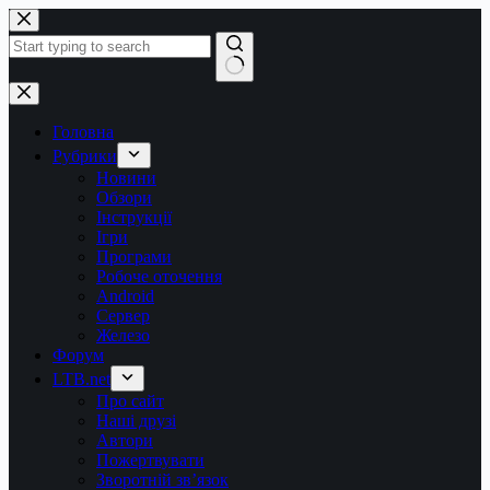
Перейти
до
вмісту
Немає
результатів
Головна
Рубрики
Новини
Обзори
Інструкції
Ігри
Програми
Робоче оточення
Android
Сервер
Железо
Форум
LTB.net
Про сайт
Наші друзі
Автори
Пожертвувати
Зворотній зв’язок