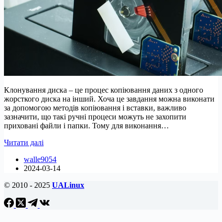
Клонування диска – це процес копіювання даних з одного
жорсткого диска на інший. Хоча це завдання можна виконати
за допомогою методів копіювання і вставки, важливо
зазначити, що такі ручні процеси можуть не захопити
приховані файли і папки. Тому для виконання…
8
Читати далі
інструментів
walle9054
для
2024-03-14
клонування
та
© 2010 - 2025
UALinux
резервного
копіювання
дисків