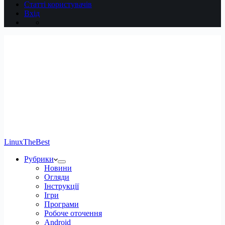
Статті користувачів
Вхід
LinuxTheBest
Рубрики
Новини
Огляди
Інструкції
Ігри
Програми
Робоче оточення
Android