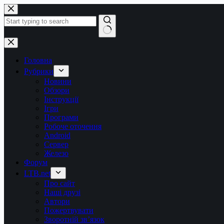
Перейти
до
вмісту
Немає
результатів
Головна
Рубрики
Новини
Обзори
Інструкції
Ігри
Програми
Робоче оточення
Android
Сервер
Железо
Форум
LTB.net
Про сайт
Наші друзі
Автори
Пожертвувати
Зворотній зв’язок