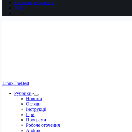
Статті користувачів
Вхід
LinuxTheBest
Рубрики
Новини
Огляди
Інструкції
Ігри
Програми
Робоче оточення
Android