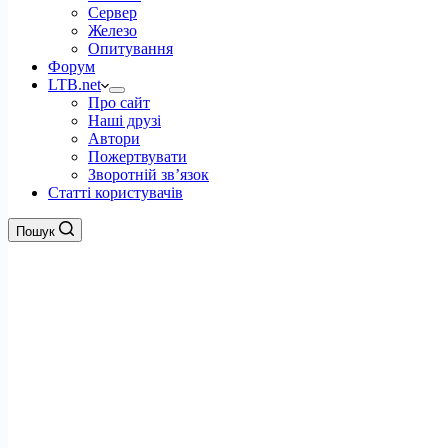
Сервер
Железо
Опитування
Форум
LTB.net
Про сайт
Наші друзі
Автори
Пожертвувати
Зворотній зв’язок
Статті користувачів
Пошук