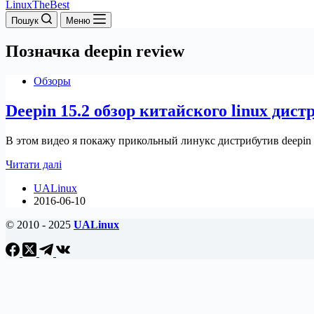
LinuxTheBest
Пошук
Меню
Позначка
deepin review
Обзоры
Deepin 15.2 обзор китайского linux дист
В этом видео я покажу прикольный линукс дистрибутив deepin o
Deepin
Читати далі
15.2
UALinux
обзор
2016-06-10
китайского
linux
© 2010 - 2025
UALinux
дистрибутива