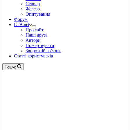
Сервер
Железо
Опитування
Форум
LTB.net
Про сайт
Наші друзі
Автори
Пожертвувати
Зворотній зв’язок
Статті користувачів
Пошук