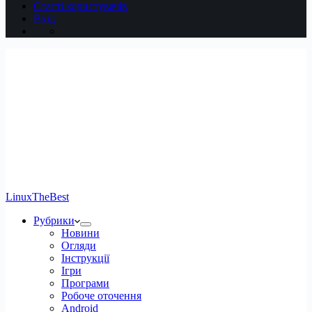
Статті користувачів
Вхід
LinuxTheBest
Рубрики
Новини
Огляди
Інструкції
Ігри
Програми
Робоче оточення
Android