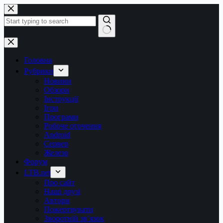
Перейти
до
вмісту
Немає
результатів
Головна
Рубрики
Новини
Обзори
Інструкції
Ігри
Програми
Робоче оточення
Android
Сервер
Железо
Форум
LTB.net
Про сайт
Наші друзі
Автори
Пожертвувати
Зворотній зв’язок