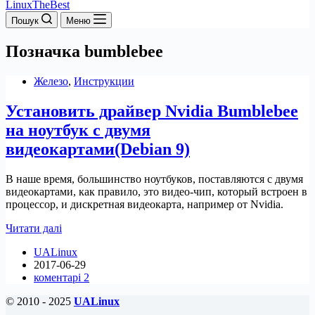
LinuxTheBest
Пошук
Меню
Позначка
bumblebee
Железо
,
Инструкции
Установить драйвер Nvidia Bumblebee
на ноутбук с двумя
видеокартами(Debian 9)
В наше время, большинство ноутбуков, поставляются с двумя
видеокартами, как правило, это видео-чип, который встроен в
процессор, и дискретная видеокарта, например от Nvidia.
Установить
Читати далі
драйвер
UALinux
Nvidia
2017-06-29
Bumblebee
коментарі 2
на
ноутбук
© 2010 - 2025
UALinux
с