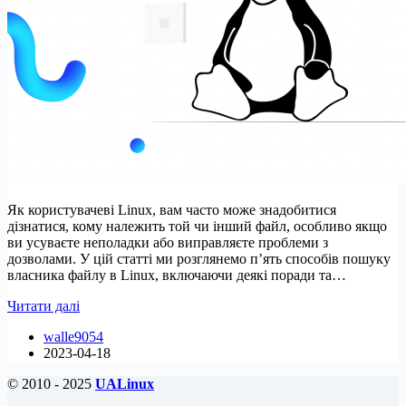
Як користувачеві Linux, вам часто може знадобитися
дізнатися, кому належить той чи інший файл, особливо якщо
ви усуваєте неполадки або виправляєте проблеми з
дозволами. У цій статті ми розглянемо п’ять способів пошуку
власника файлу в Linux, включаючи деякі поради та…
5
Читати далі
способів
walle9054
пошуку
2023-04-18
власників
файлів
© 2010 - 2025
UALinux
у
Linux