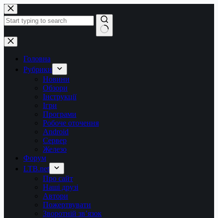
Перейти
до
вмісту
Немає
результатів
Головна
Рубрики
Новини
Обзори
Інструкції
Ігри
Програми
Робоче оточення
Android
Сервер
Железо
Форум
LTB.net
Про сайт
Наші друзі
Автори
Пожертвувати
Зворотній зв’язок