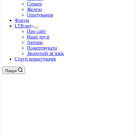
Сервер
Железо
Опитування
Форум
LTB.net
Про сайт
Наші друзі
Автори
Пожертвувати
Зворотній зв’язок
Статті користувачів
Пошук