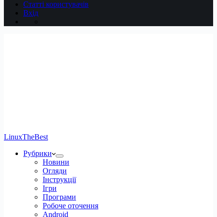
Статті користувачів
Вхід
LinuxTheBest
Рубрики
Новини
Огляди
Інструкції
Ігри
Програми
Робоче оточення
Android